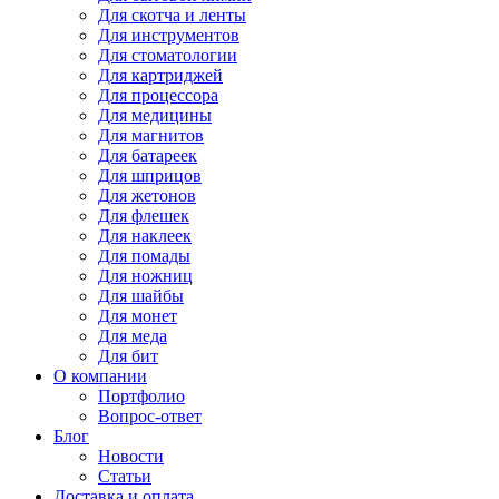
Для
скотча и ленты
Для
инструментов
Для
стоматологии
Для
картриджей
Для
процессора
Для
медицины
Для
магнитов
Для
батареек
Для
шприцов
Для
жетонов
Для
флешек
Для
наклеек
Для
помады
Для
ножниц
Для
шайбы
Для
монет
Для
меда
Для
бит
О компании
Портфолио
Вопрос-ответ
Блог
Новости
Статьи
Доставка и оплата