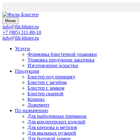
Меню
info@fili-blister.ru
+7 (985) 311-80-10
info@fili-blister.ru
Услуги
Формовка блистерной упаковки
Упаковка продукции заказчика
Изготовление оснастки
Продукция
Блистер под приварку
Блистер с загибом
Блистер с замком
Блистер сварной
Коррекс
Ложемент
По назначению
Для
рыболовных приманок
Для
кондитерских изделий
Для
крепежа и метизов
Для
мыльных пузырей
Для
бытовой химии