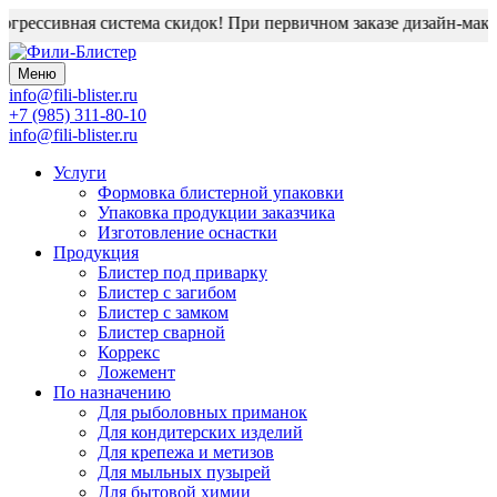
сивная система скидок! При первичном заказе дизайн-макет блис
Меню
info@fili-blister.ru
+7 (985) 311-80-10
info@fili-blister.ru
Услуги
Формовка блистерной упаковки
Упаковка продукции заказчика
Изготовление оснастки
Продукция
Блистер под приварку
Блистер с загибом
Блистер с замком
Блистер сварной
Коррекс
Ложемент
По назначению
Для
рыболовных приманок
Для
кондитерских изделий
Для
крепежа и метизов
Для
мыльных пузырей
Для
бытовой химии