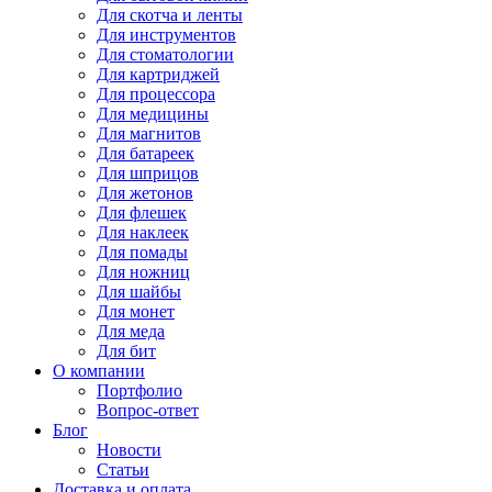
Для
скотча и ленты
Для
инструментов
Для
стоматологии
Для
картриджей
Для
процессора
Для
медицины
Для
магнитов
Для
батареек
Для
шприцов
Для
жетонов
Для
флешек
Для
наклеек
Для
помады
Для
ножниц
Для
шайбы
Для
монет
Для
меда
Для
бит
О компании
Портфолио
Вопрос-ответ
Блог
Новости
Статьи
Доставка и оплата