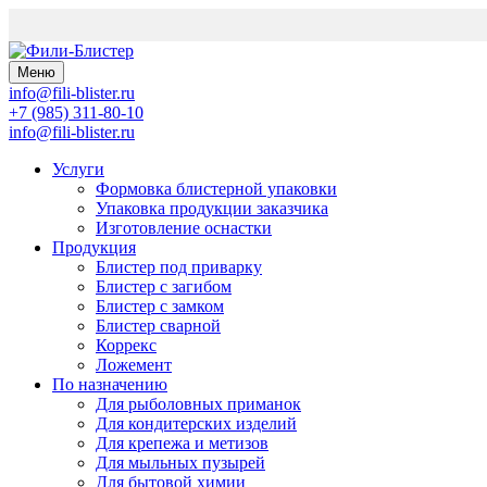
Меню
info@fili-blister.ru
+7 (985) 311-80-10
info@fili-blister.ru
Услуги
Формовка блистерной упаковки
Упаковка продукции заказчика
Изготовление оснастки
Продукция
Блистер под приварку
Блистер с загибом
Блистер с замком
Блистер сварной
Коррекс
Ложемент
По назначению
Для
рыболовных приманок
Для
кондитерских изделий
Для
крепежа и метизов
Для
мыльных пузырей
Для
бытовой химии