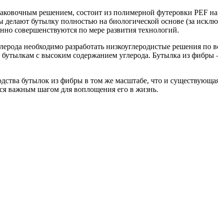
упаковочным решением, состоит из полимерной футеровки PEF на
лы делают бутылку полностью на биологической основе (за иск
янно совершенствуются по мере развития технологий.
лерода необходимо разработать низкоуглеродистые решения по вс
 бутылкам с высоким содержанием углерода. Бутылка из фибры 
одства бутылок из фибры в том же масштабе, что и существующа
тся важным шагом для воплощения его в жизнь.