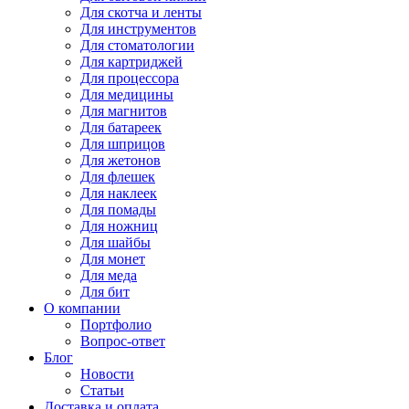
Для
скотча и ленты
Для
инструментов
Для
стоматологии
Для
картриджей
Для
процессора
Для
медицины
Для
магнитов
Для
батареек
Для
шприцов
Для
жетонов
Для
флешек
Для
наклеек
Для
помады
Для
ножниц
Для
шайбы
Для
монет
Для
меда
Для
бит
О компании
Портфолио
Вопрос-ответ
Блог
Новости
Статьи
Доставка и оплата