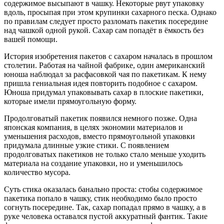
содержимое высыпают в чашку. Некоторые рвут упаковку
вдоль, просыпая при этом крупинки сахарного песка. Однако
по правилам следует просто разломать пакетик посередине
над чашкой одной рукой. Сахар сам попадёт в ёмкость без
вашей помощи.
История изобретения пакетов с сахаром началась в прошлом
столетии. Работая на чайной фабрике, один американский
юноша наблюдал за расфасовкой чая по пакетикам. К нему
пришла гениальная идея повторить подобное с сахаром.
Юноша придумал упаковывать сахар в плоские пакетики,
которые имели прямоугольную форму.
Продолговатый пакетик появился немного позже. Одна
японская компания, в целях экономии материалов и
уменьшения расходов, вместо прямоугольной упаковки
придумала длинные узкие стики. С появлением
продолговатых пакетиков не только стало меньше уходить
материала на создание упаковки, но и уменьшилось
количество мусора.
Суть стика оказалась банально проста: стобы содержимое
пакетика попало в чашку, стик необходимо было просто
согнуть посередине. Так, сахар попадал прямо в чашку, а в
руке человека оставался пустой аккуратный фантик. Такие