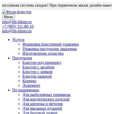
ессивная система скидок! При первичном заказе дизайн-макет бл
Меню
info@fili-blister.ru
+7 (985) 311-80-10
info@fili-blister.ru
Услуги
Формовка блистерной упаковки
Упаковка продукции заказчика
Изготовление оснастки
Продукция
Блистер под приварку
Блистер с загибом
Блистер с замком
Блистер сварной
Коррекс
Ложемент
По назначению
Для
рыболовных приманок
Для
кондитерских изделий
Для
крепежа и метизов
Для
мыльных пузырей
Для
бытовой химии