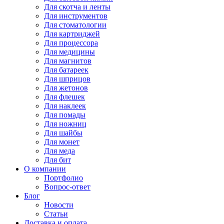
Для
скотча и ленты
Для
инструментов
Для
стоматологии
Для
картриджей
Для
процессора
Для
медицины
Для
магнитов
Для
батареек
Для
шприцов
Для
жетонов
Для
флешек
Для
наклеек
Для
помады
Для
ножниц
Для
шайбы
Для
монет
Для
меда
Для
бит
О компании
Портфолио
Вопрос-ответ
Блог
Новости
Статьи
Доставка и оплата