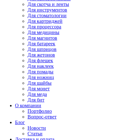
Для
скотча и ленты
Для
инструментов
Для
стоматологии
Для
картриджей
Для
процессора
Для
медицины
Для
магнитов
Для
батареек
Для
шприцов
Для
жетонов
Для
флешек
Для
наклеек
Для
помады
Для
ножниц
Для
шайбы
Для
монет
Для
меда
Для
бит
О компании
Портфолио
Вопрос-ответ
Блог
Новости
Статьи
Доставка и оплата