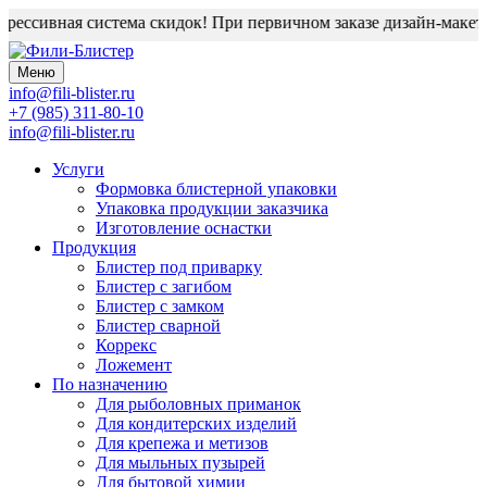
ессивная система скидок! При первичном заказе дизайн-макет б
Меню
info@fili-blister.ru
+7 (985) 311-80-10
info@fili-blister.ru
Услуги
Формовка блистерной упаковки
Упаковка продукции заказчика
Изготовление оснастки
Продукция
Блистер под приварку
Блистер с загибом
Блистер с замком
Блистер сварной
Коррекс
Ложемент
По назначению
Для
рыболовных приманок
Для
кондитерских изделий
Для
крепежа и метизов
Для
мыльных пузырей
Для
бытовой химии