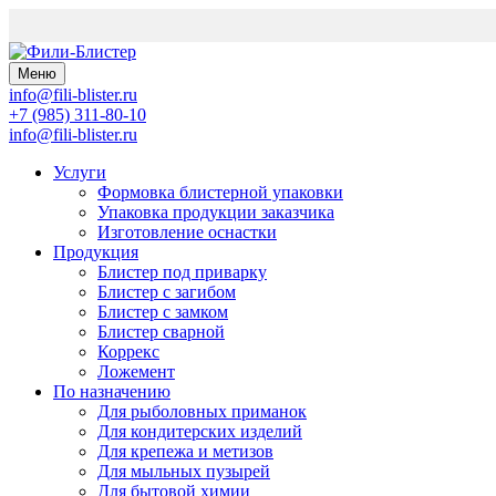
Меню
info@fili-blister.ru
+7 (985) 311-80-10
info@fili-blister.ru
Услуги
Формовка блистерной упаковки
Упаковка продукции заказчика
Изготовление оснастки
Продукция
Блистер под приварку
Блистер с загибом
Блистер с замком
Блистер сварной
Коррекс
Ложемент
По назначению
Для
рыболовных приманок
Для
кондитерских изделий
Для
крепежа и метизов
Для
мыльных пузырей
Для
бытовой химии