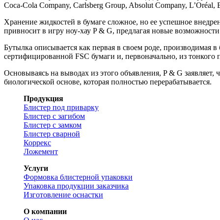
Coca-Cola Company, Carlsberg Group, Absolut Company, L’Oréal,
Хранение жидкостей в бумаге сложное, но ее успешное внедре
привносит в игру ноу-хау P & G, предлагая новые возможност
Бутылка описывается как первая в своем роде, производимая в 
сертифицированной FSC бумаги и, первоначально, из тонкого 
Основываясь на выводах из этого объявления, P & G заявляет,
биологической основе, которая полностью перерабатывается.
Продукция
Блистер под приварку
Блистер с загибом
Блистер с замком
Блистер сварной
Коррекс
Ложемент
Услуги
Формовка блистерной упаковки
Упаковка продукции заказчика
Изготовление оснастки
О компании