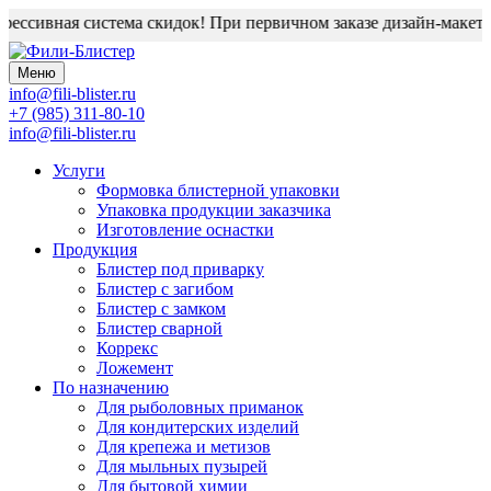
ессивная система скидок! При первичном заказе дизайн-макет бл
Меню
info@fili-blister.ru
+7 (985) 311-80-10
info@fili-blister.ru
Услуги
Формовка блистерной упаковки
Упаковка продукции заказчика
Изготовление оснастки
Продукция
Блистер под приварку
Блистер с загибом
Блистер с замком
Блистер сварной
Коррекс
Ложемент
По назначению
Для
рыболовных приманок
Для
кондитерских изделий
Для
крепежа и метизов
Для
мыльных пузырей
Для
бытовой химии