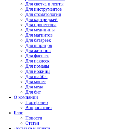
Для
скотча и ленты
Для
инструментов
Для
стоматологии
Для
картриджей
Для
процессора
Для
медицины
Для
магнитов
Для
батареек
Для
шприцов
Для
жетонов
Для
флешек
Для
наклеек
Для
помады
Для
ножниц
Для
шайбы
Для
монет
Для
меда
Для
бит
О компании
Портфолио
Вопрос-ответ
Блог
Новости
Статьи
Доставка и оплата