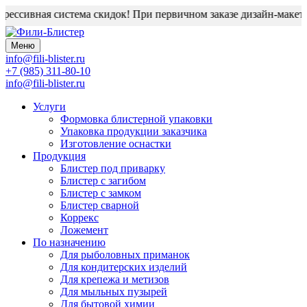
ессивная система скидок! При первичном заказе дизайн-макет б
Меню
info@fili-blister.ru
+7 (985) 311-80-10
info@fili-blister.ru
Услуги
Формовка блистерной упаковки
Упаковка продукции заказчика
Изготовление оснастки
Продукция
Блистер под приварку
Блистер с загибом
Блистер с замком
Блистер сварной
Коррекс
Ложемент
По назначению
Для
рыболовных приманок
Для
кондитерских изделий
Для
крепежа и метизов
Для
мыльных пузырей
Для
бытовой химии