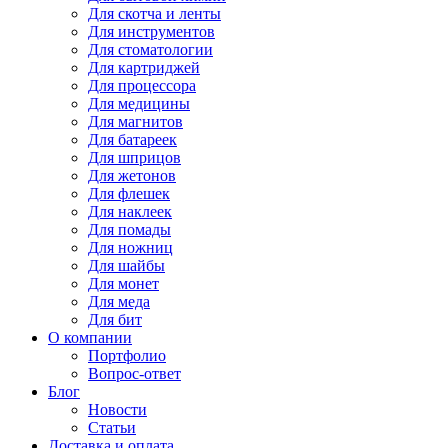
Для
скотча и ленты
Для
инструментов
Для
стоматологии
Для
картриджей
Для
процессора
Для
медицины
Для
магнитов
Для
батареек
Для
шприцов
Для
жетонов
Для
флешек
Для
наклеек
Для
помады
Для
ножниц
Для
шайбы
Для
монет
Для
меда
Для
бит
О компании
Портфолио
Вопрос-ответ
Блог
Новости
Статьи
Доставка и оплата