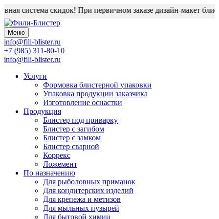
ная система скидок! При первичном заказе дизайн-макет блисте
Меню
info@fili-blister.ru
+7 (985) 311-80-10
info@fili-blister.ru
Услуги
Формовка блистерной упаковки
Упаковка продукции заказчика
Изготовление оснастки
Продукция
Блистер под приварку
Блистер с загибом
Блистер с замком
Блистер сварной
Коррекс
Ложемент
По назначению
Для
рыболовных приманок
Для
кондитерских изделий
Для
крепежа и метизов
Для
мыльных пузырей
Для
бытовой химии