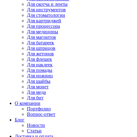
Для
скотча и ленты
Для
инструментов
Для
стоматологии
Для
картриджей
Для
процессора
Для
медицины
Для
магнитов
Для
батареек
Для
шприцов
Для
жетонов
Для
флешек
Для
наклеек
Для
помады
Для
ножниц
Для
шайбы
Для
монет
Для
меда
Для
бит
О компании
Портфолио
Вопрос-ответ
Блог
Новости
Статьи
Доставка и оплата