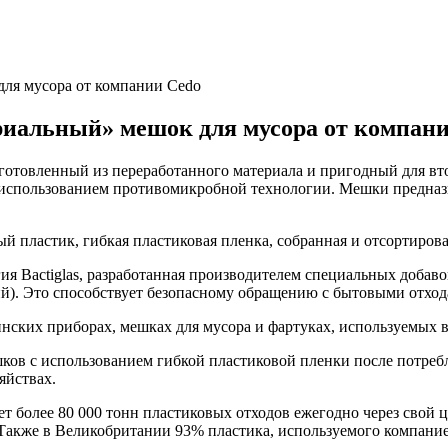
ля мусора от компании Cedo
иальный» мешок для мусора от компани
готовленный из переработанного материала и пригодный для вт
 использованием противомикробной технологии. Мешки предназн
ый пластик, гибкая пластиковая пленка, собранная и отсортиров
 Bactiglas, разработанная производителем специальных добавок 
). Это способствует безопасному обращению с бытовыми отхода
цинских приборах, мешках для мусора и фартуках, используемых
ков с использованием гибкой пластиковой пленки после потребл
яйствах.
ет более 80 000 тонн пластиковых отходов ежегодно через свой 
Также в Великобритании 93% пластика, используемого компание