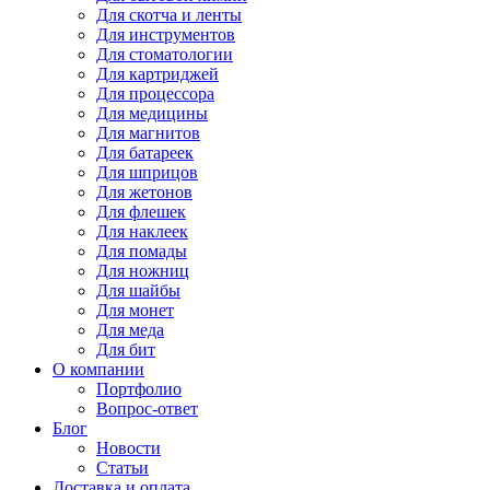
Для
скотча и ленты
Для
инструментов
Для
стоматологии
Для
картриджей
Для
процессора
Для
медицины
Для
магнитов
Для
батареек
Для
шприцов
Для
жетонов
Для
флешек
Для
наклеек
Для
помады
Для
ножниц
Для
шайбы
Для
монет
Для
меда
Для
бит
О компании
Портфолио
Вопрос-ответ
Блог
Новости
Статьи
Доставка и оплата