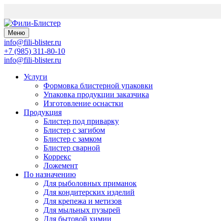
Меню
info@fili-blister.ru
+7 (985) 311-80-10
info@fili-blister.ru
Услуги
Формовка блистерной упаковки
Упаковка продукции заказчика
Изготовление оснастки
Продукция
Блистер под приварку
Блистер с загибом
Блистер с замком
Блистер сварной
Коррекс
Ложемент
По назначению
Для
рыболовных приманок
Для
кондитерских изделий
Для
крепежа и метизов
Для
мыльных пузырей
Для
бытовой химии