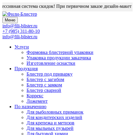
ссивная система скидок! При первичном заказе дизайн-макет бли
Меню
info@fili-blister.ru
+7 (985) 311-80-10
info@fili-blister.ru
Услуги
Формовка блистерной упаковки
Упаковка продукции заказчика
Изготовление оснастки
Продукция
Блистер под приварку
Блистер с загибом
Блистер с замком
Блистер сварной
Коррекс
Ложемент
По назначению
Для
рыболовных приманок
Для
кондитерских изделий
Для
крепежа и метизов
Для
мыльных пузырей
Для
бытовой химии