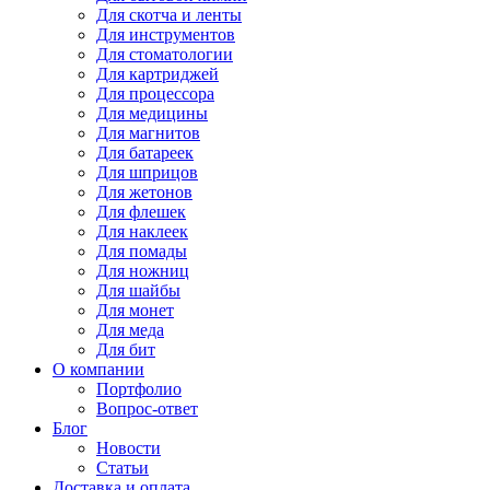
Для
скотча и ленты
Для
инструментов
Для
стоматологии
Для
картриджей
Для
процессора
Для
медицины
Для
магнитов
Для
батареек
Для
шприцов
Для
жетонов
Для
флешек
Для
наклеек
Для
помады
Для
ножниц
Для
шайбы
Для
монет
Для
меда
Для
бит
О компании
Портфолио
Вопрос-ответ
Блог
Новости
Статьи
Доставка и оплата